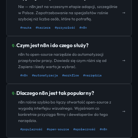
Nie — n8n jest na wczesnym etapie adopcji, szczególnie
→
w Polsce. Zapotrzebowanie na specjalistów rośnie
szybciej niż liczba osób, które to potrafią.
#nauka
#kariera
#przyszłość
#n8n
Czym jest n8n i do czego służy?
Q.
n8n to open-source narzędzie do automatyzacji
→
przepływów pracy. Dowiedz się czym różni się od
Zapiera i kiedy warto je wybrać.
#n8n
#automatyzacja
#workflow
#narzędzia
Dlaczego n8n jest tak popularny?
Q.
n8n rośnie szybko bo łączy otwartość open-source z
wygodą interfejsu wizualnego. Wyjaśniam co
→
konkretnie przyciąga firmy i deweloperów do tego
narzędzia.
#popularność
#open-source
#społeczność
#n8n