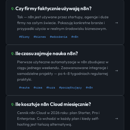
Czy firmy faktycznie używają n8n?
Q.
Tak — n8n jest używane przez startupy, agencje i duże
→
firmy na całym świecie. Pokazuję konkretne branże i
przypadki użycia w realnym środowisku biznesowym.
#firmy
#biznes
#wdrożenia
#n8n
Ile czasu zajmuje nauka n8n?
Q.
Pierwsze użyteczne automatyzacje w n8n zbudujesz w
ciągu jednego weekendu. Zaawansowane integracje i
→
samodzielne projekty — po 4–8 tygodniach regularnej
praktyki.
#nauka
#czas
#kurs
#początkujący
#n8n
Ile kosztuje n8n Cloud miesięcznie?
Q.
Cennik n8n Cloud w 2026 roku: plan Starter, Pro i
→
Enterprise. Co wchodzi w każdy plan i kiedy self-
hosting jest tańszą alternatywą.