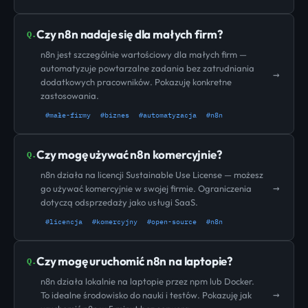
Czy n8n nadaje się dla małych firm?
Q.
n8n jest szczególnie wartościowy dla małych firm —
automatyzuje powtarzalne zadania bez zatrudniania
→
dodatkowych pracowników. Pokazuję konkretne
zastosowania.
#małe-firmy
#biznes
#automatyzacja
#n8n
Czy mogę używać n8n komercyjnie?
Q.
n8n działa na licencji Sustainable Use License — możesz
→
go używać komercyjnie w swojej firmie. Ograniczenia
dotyczą odsprzedaży jako usługi SaaS.
#licencja
#komercyjny
#open-source
#n8n
Czy mogę uruchomić n8n na laptopie?
Q.
n8n działa lokalnie na laptopie przez npm lub Docker.
→
To idealne środowisko do nauki i testów. Pokazuję jak