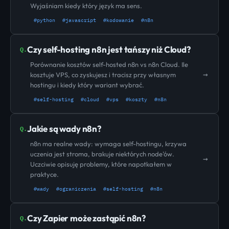
Wyjaśniam kiedy który język ma sens.
#python
#javascript
#kodowanie
#n8n
Czy self-hosting n8n jest tańszy niż Cloud?
Q.
Porównanie kosztów self-hosted n8n vs n8n Cloud. Ile
→
kosztuje VPS, co zyskujesz i tracisz przy własnym
hostingu i kiedy który wariant wybrać.
#self-hosting
#cloud
#vps
#koszty
#n8n
Jakie są wady n8n?
Q.
n8n ma realne wady: wymaga self-hostingu, krzywa
uczenia jest stroma, brakuje niektórych node'ów.
→
Uczciwie opisuję problemy, które napotkałem w
praktyce.
#wady
#ograniczenia
#self-hosting
#n8n
Czy Zapier może zastąpić n8n?
Q.