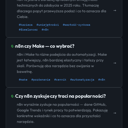
technicznych do zdobycia w 2025 roku. Tłumaczę
→
dlaczego popyt przewyższa podaż i co to oznacza dla
Ciebie.
#kariera
#umiejętności
#wartość-rynkowa
#freelancer
#n8n
n8n czy Make — co wybrać?
Q.
n8n i Make to różne podejścia do automatyzacji. Make
jest łatwiejszy, n8n bardziej elastyczny i tańszy przy
→
skali. Porównuję oba narzędzia bez owijania w
bawełnę.
#make
#porównanie
#cennik
#automatyzacja
#n8n
Czy n8n zyskuje czy traci na popularności?
Q.
n8n wyraźnie zyskuje na popularności — dane GitHub,
Google Trends i rynek pracy to potwierdzają. Pokazuję
→
konkretne wskaźniki i co to oznacza dla przyszłości
narzędzia.