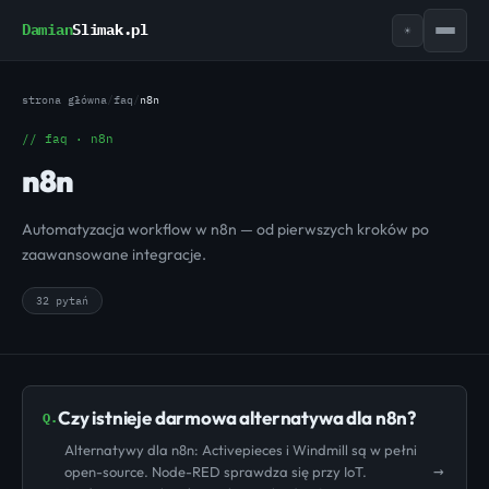
Damian
Slimak.pl
☀
strona główna
/
faq
/
n8n
// faq · n8n
n8n
Automatyzacja workflow w n8n — od pierwszych kroków po
zaawansowane integracje.
32 pytań
Czy istnieje darmowa alternatywa dla n8n?
Q.
Alternatywy dla n8n: Activepieces i Windmill są w pełni
→
open-source. Node-RED sprawdza się przy IoT.