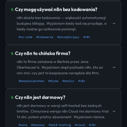
Czy mogę używać n8n bez kodowania?
Q.
n8n działa bez kodowania — większość automatyzacji
→
budujesz klikając. Wyjaśniam kiedy kod się przydaje, a
kiedy można go całkowicie pominąć.
#no-code
#kodowanie
#początkujący
#n8n
Czy n8n to chińska firma?
Q.
n8n to firma założona w Berlinie przez Jana
→
Oberhauser'a. Wyjaśniam skąd pochodzi n8n, kto za
nim stoi i czy jest to bezpieczne narzędzie dla firm.
#bezpieczeństwo
#firma
#berlin
#n8n
Czy n8n jest darmowy?
Q.
n8n jest darmowy w wersji self-hosted bez żadnych
→
limitów. Chmurowa wersja n8n Cloud ma darmowy trial
14 dni, potem płatny abonament. Wyjaśniam różnice.
#cena
#darmowy
#self-hosting
#cloud
#n8n