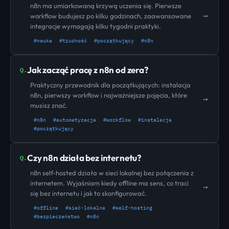
n8n ma umiarkowaną krzywą uczenia się. Pierwsze
→
workflow budujesz po kilku godzinach, zaawansowane
integracje wymagają kilku tygodni praktyki.
#nauka
#trudność
#początkujący
#n8n
Jak zacząć pracę z n8n od zera?
Q.
Praktyczny przewodnik dla początkujących: instalacja
n8n, pierwszy workflow i najważniejsze pojęcia, które
→
musisz znać.
#n8n
#automatyzacja
#workflow
#instalacja
#początkujący
Czy n8n działa bez internetu?
Q.
n8n self-hosted działa w sieci lokalnej bez połączenia z
internetem. Wyjaśniam kiedy offline ma sens, co traci
→
się bez internetu i jak to skonfigurować.
#offline
#sieć-lokalna
#self-hosting
#bezpieczeństwo
#n8n