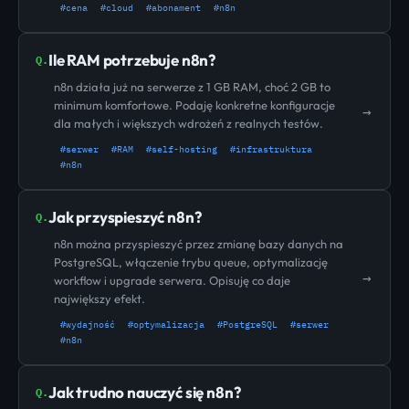
#cena
#cloud
#abonament
#n8n
Ile RAM potrzebuje n8n?
Q.
n8n działa już na serwerze z 1 GB RAM, choć 2 GB to
minimum komfortowe. Podaję konkretne konfiguracje
→
dla małych i większych wdrożeń z realnych testów.
#serwer
#RAM
#self-hosting
#infrastruktura
#n8n
Jak przyspieszyć n8n?
Q.
n8n można przyspieszyć przez zmianę bazy danych na
PostgreSQL, włączenie trybu queue, optymalizację
→
workflow i upgrade serwera. Opisuję co daje
największy efekt.
#wydajność
#optymalizacja
#PostgreSQL
#serwer
#n8n
Jak trudno nauczyć się n8n?
Q.