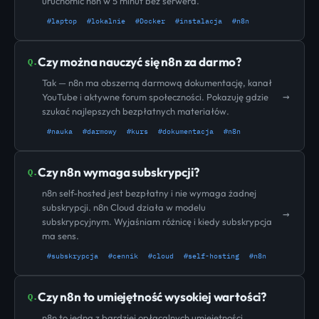
uruchomić n8n w 5 minut bez serwera.
#laptop
#lokalnie
#Docker
#instalacja
#n8n
Czy można nauczyć się n8n za darmo?
Q.
Tak — n8n ma obszerną darmową dokumentację, kanał
→
YouTube i aktywne forum społeczności. Pokazuję gdzie
szukać najlepszych bezpłatnych materiałów.
#nauka
#darmowy
#kurs
#dokumentacja
#n8n
Czy n8n wymaga subskrypcji?
Q.
n8n self-hosted jest bezpłatny i nie wymaga żadnej
subskrypcji. n8n Cloud działa w modelu
→
subskrypcyjnym. Wyjaśniam różnicę i kiedy subskrypcja
ma sens.
#subskrypcja
#cennik
#cloud
#self-hosting
#n8n
Czy n8n to umiejętność wysokiej wartości?
Q.
n8n to jedna z bardziej opłacalnych umiejętności