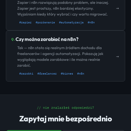
Zapier i n8n rozwiązują podobny problem, ale inaczej.
→
Zapier jest prostszy, n8n bardziej elastyczny.
Wyjaśniam kiedy który wybrać i czy warto migrować.
#zapier
#porównanie
#automatyzacja
#n8n
Czy można zarabiać na n8n?
Q.
Tak — n8n stało się realnym źródłem dochodu dla
freelancerów i agencji automatyzacji. Pokazuję jak
→
wyglądają modele zarobkowe i ile można realnie
zarobić.
#zarobki
#freelancer
#biznes
#n8n
// nie znalazłeś odpowiedzi?
Zapytaj mnie bezpośrednio