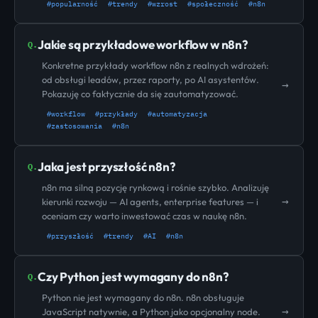
#popularność
#trendy
#wzrost
#społeczność
#n8n
Jakie są przykładowe workflow w n8n?
Q.
Konkretne przykłady workflow n8n z realnych wdrożeń:
od obsługi leadów, przez raporty, po AI asystentów.
→
Pokazuję co faktycznie da się zautomatyzować.
#workflow
#przykłady
#automatyzacja
#zastosowania
#n8n
Jaka jest przyszłość n8n?
Q.
n8n ma silną pozycję rynkową i rośnie szybko. Analizuję
→
kierunki rozwoju — AI agents, enterprise features — i
oceniam czy warto inwestować czas w naukę n8n.
#przyszłość
#trendy
#AI
#n8n
Czy Python jest wymagany do n8n?
Q.
Python nie jest wymagany do n8n. n8n obsługuje
→
JavaScript natywnie, a Python jako opcjonalny node.