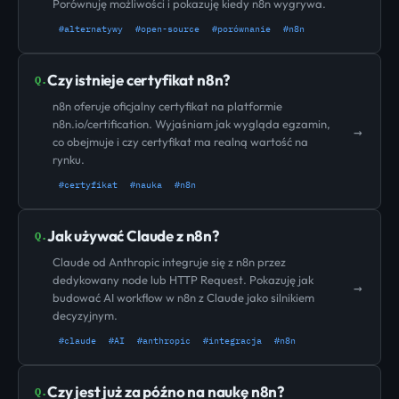
Porównuję możliwości i pokazuję kiedy n8n wygrywa.
#alternatywy
#open-source
#porównanie
#n8n
Czy istnieje certyfikat n8n?
Q.
n8n oferuje oficjalny certyfikat na platformie
n8n.io/certification. Wyjaśniam jak wygląda egzamin,
→
co obejmuje i czy certyfikat ma realną wartość na
rynku.
#certyfikat
#nauka
#n8n
Jak używać Claude z n8n?
Q.
Claude od Anthropic integruje się z n8n przez
dedykowany node lub HTTP Request. Pokazuję jak
→
budować AI workflow w n8n z Claude jako silnikiem
decyzyjnym.
#claude
#AI
#anthropic
#integracja
#n8n
Czy jest już za późno na naukę n8n?
Q.