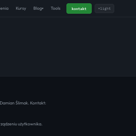
kontakt
lenia
Kursy
Blog
Tools
☀
light
▾
 Damian Ślimak. Kontakt:
urządzeniu użytkownika.