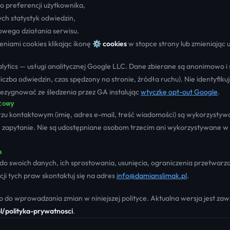
o preferencji użytkownika,
h statystyk odwiedzin,
wego działania serwisu.
niami cookies klikając ikonę
⚙ cookies
w stopce strony lub zmieniając 
ytics — usługi analitycznej Google LLC. Dane zbierane są anonimowo i
(liczba odwiedzin, czas spędzony na stronie, źródła ruchu). Nie identyfi
ezygnować ze śledzenia przez GA instalując
wtyczkę opt-out Google
.
towy
u kontaktowym (imię, adres e-mail, treść wiadomości) są wykorzystyw
 zapytanie. Nie są udostępniane osobom trzecim ani wykorzystywane 
a
o swoich danych, ich sprostowania, usunięcia, ograniczenia przetwarza
cji tych praw skontaktuj się na adres
info@damianslimak.pl
.
 do wprowadzania zmian w niniejszej polityce. Aktualna wersja jest za
l/polityka-prywatnosci
.