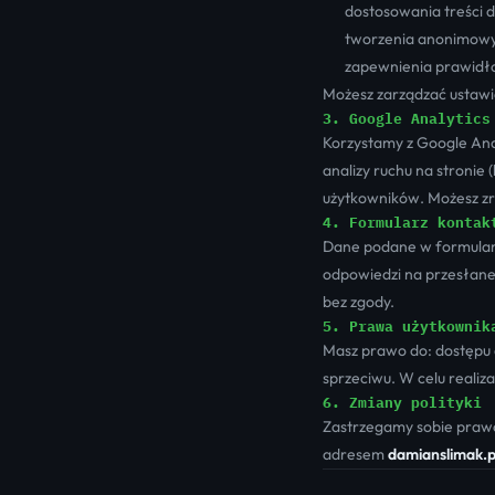
dostosowania treści d
tworzenia anonimowyc
zapewnienia prawidło
Możesz zarządzać ustawie
3. Google Analytics
Korzystamy z Google Anal
analizy ruchu na stronie 
użytkowników. Możesz zr
4. Formularz kontak
Dane podane w formularz
odpowiedzi na przesłane
bez zgody.
5. Prawa użytkownik
Masz prawo do: dostępu d
sprzeciwu. W celu realiza
6. Zmiany polityki
Zastrzegamy sobie prawo
adresem
damianslimak.p