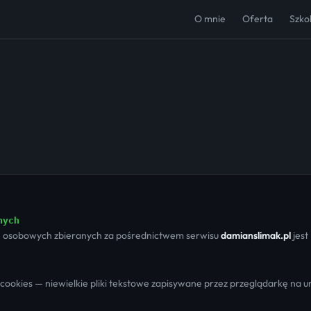
O mnie
Oferta
Szko
nych
 osobowych zbieranych za pośrednictwem serwisu
damianslimak.pl
jest
i cookies — niewielkie pliki tekstowe zapisywane przez przeglądarkę na 