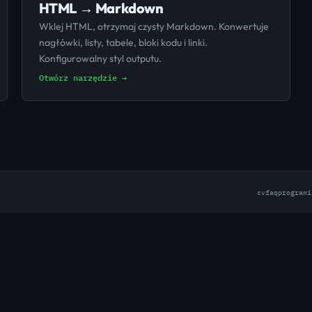
HTML → Markdown
Wklej HTML, otrzymaj czysty Markdown. Konwertuje
nagłówki, listy, tabele, bloki kodu i linki.
Konfigurowalny styl outputu.
Otwórz narzędzie →
cv
faq
programi