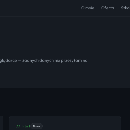
O mnie
Oferta
Szko
eglądarce — żadnych danych nie przesyłam na
// html
Nowe