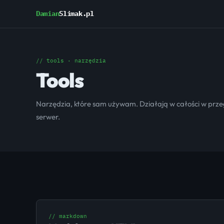
Damian
Slimak.pl
// tools · narzędzia
Tools
Narzędzia, które sam używam. Działają w całości w prz
serwer.
// markdown