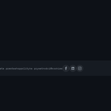
⚙
sta prestashop
polityka prywatności
cookies