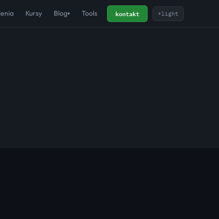
kontakt
lenia
Kursy
Blog
Tools
☀
light
▾