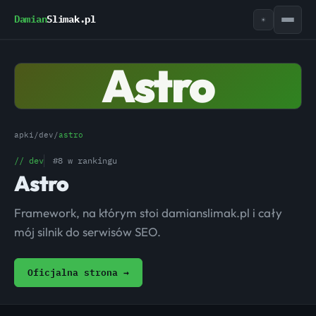
Damian
Slimak.pl
☀
Astro
apki
/
dev
/
astro
// dev
#8 w rankingu
Astro
Framework, na którym stoi damianslimak.pl i cały
mój silnik do serwisów SEO.
Oficjalna strona →