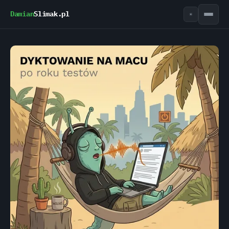
Damian
Slimak.pl
☀