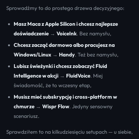
Sprowadźmy to do prostego drzewa decyzyjnego:
Masz Maca z Apple Silicon i chcesz najlepsze
doświadczenie
→
VoiceInk
. Bez namysłu,
Chcesz zacząć darmowo albo pracujesz na
Windows/Linux
→
Handy
. Też bez namysłu,
Lubisz świeżynki i chcesz zobaczyć Fluid
Intelligence w akcji
→
FluidVoice
. Miej
świadomość, że to wczesny etap,
Musisz mieć subskrypcję i cross-platform w
chmurze
→
Wispr Flow
. Jedyny sensowny
scenariusz.
Sprawdziłem to na kilkudziesięciu setupach — u siebie,