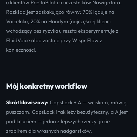
u klientów PrestaPilot i u uczestników Nawigatora.
Rozkład jest zaskakująco równy: 70% ląduje na
VoiceInku, 20% na Handym (najczęściej klienci
wchodzący bez ryzyka), reszta eksperymentuje z
FluidVoice albo zostaje przy Wispr Flow z
konieczności.
Mój konkretny workflow
Skrót klawiszowy:
CapsLock + A — wciskam, mówię,
puszczam. CapsLock i tak leży bezużyteczny, a A jest
pod kciukiem — jedna z lepszych rzeczy, jakie
zrobiłem dla własnych nadgarstków.