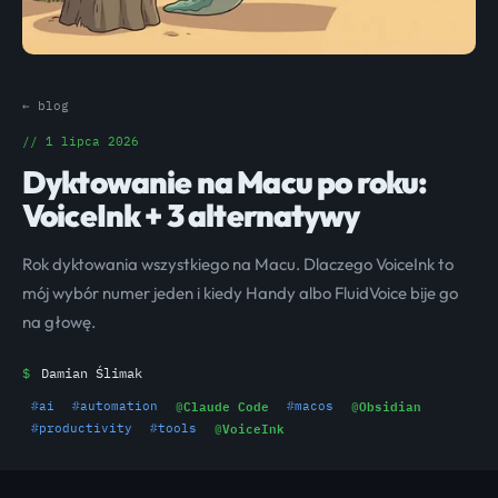
← blog
// 1 lipca 2026
Dyktowanie na Macu po roku:
VoiceInk + 3 alternatywy
Rok dyktowania wszystkiego na Macu. Dlaczego VoiceInk to
mój wybór numer jeden i kiedy Handy albo FluidVoice bije go
na głowę.
$
Damian Ślimak
@
Claude Code
@
Obsidian
#
ai
#
automation
#
macos
@
VoiceInk
#
productivity
#
tools