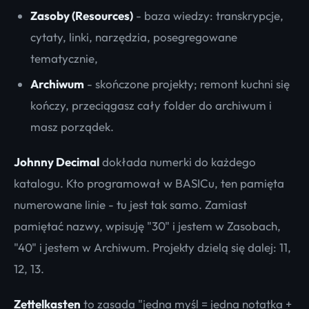
Zasoby (Resources)
- baza wiedzy: transkrypcje,
cytaty, linki, narzędzia, posegregowane
tematycznie,
Archiwum
- skończone projekty; remont kuchni się
kończy, przeciągasz cały folder do archiwum i
masz porządek.
Johnny Decimal
dokłada numerki do każdego
katalogu. Kto programował w BASICu, ten pamięta
numerowane linie - tu jest tak samo. Zamiast
pamiętać nazwy, wpisuję "30" i jestem w Zasobach,
"40" i jestem w Archiwum. Projekty dzielą się dalej: 11,
12, 13.
Zettelkasten
to zasada "jedna myśl = jedna notatka +