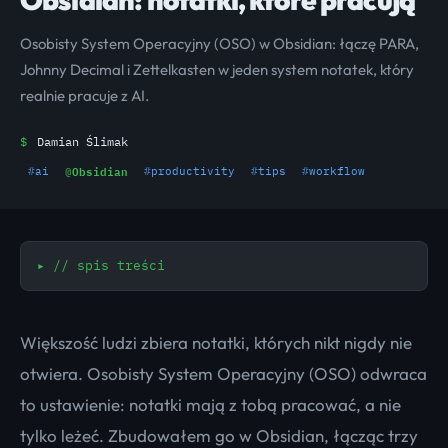
Osobisty System Operacyjny (OSO) w Obsidian: łączę PARA,
Johnny Decimal i Zettelkasten w jeden system notatek, który
realnie pracuje z AI.
$
Damian Ślimak
@
Obsidian
#
ai
#
productivity
#
tips
#
workflow
▸
// spis treści
Większość ludzi zbiera notatki, których nikt nigdy nie
otwiera. Osobisty System Operacyjny (OSO) odwraca
to ustawienie: notatki mają z tobą pracować, a nie
tylko leżeć. Zbudowałem go w Obsidian, łącząc trzy