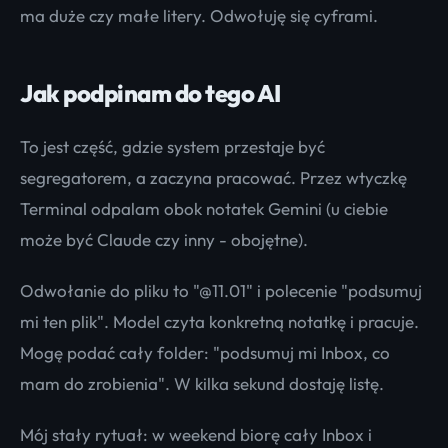
ma duże czy małe litery. Odwołuję się cyframi.
Jak podpinam do tego AI
To jest część, gdzie system przestaje być
segregatorem, a zaczyna pracować. Przez wtyczkę
Terminal odpalam obok notatek Gemini (u ciebie
może być Claude czy inny - obojętne).
Odwołanie do pliku to "@11.01" i polecenie "podsumuj
mi ten plik". Model czyta konkretną notatkę i pracuje.
Mogę podać cały folder: "podsumuj mi Inbox, co
mam do zrobienia". W kilka sekund dostaję listę.
Mój stały rytuał: w weekend biorę cały Inbox i