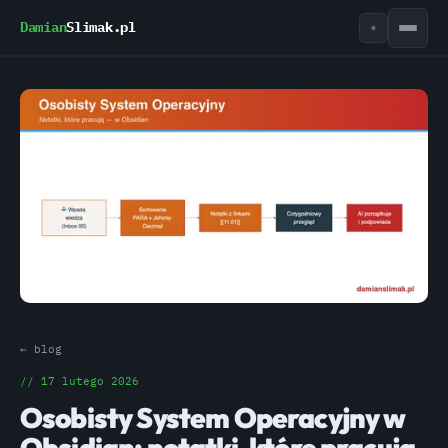
Damian
Slimak.pl
☀
← blog
// 17 lutego 2026
Osobisty System Operacyjny w
Obsidian: notatki, które pracują