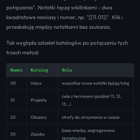
połączenia". Notatki łączę wikilinkami - dwa
kwadratowe nawiasy i numer, np. "[[11.01]]". Klik i
przeskakuję między notatkami bez szukania.
Tak wygląda szkielet katalogów po połączeniu tych
trzech metod:
Numer
Katalog
Rola
00
Inbox
wszystkie nowe notatki lądują tutaj
cele z terminem (podział 11, 12,
10
Projekty
13...)
20
Obszary
strefy do utrzymania w czasie
baza wiedzy, segregowana
30
Zasoby
tematycznie