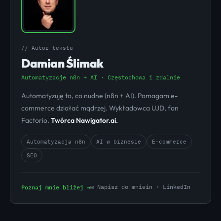
// Autor tekstu
Damian Ślimak
Automatyzacje n8n + AI · Częstochowa i zdalnie
Automatyzuję to, co nudne (n8n + AI). Pomagam e-
commerce działać mądrzej. Wykładowca UJD, fan
Factorio.
Twórca Nawigator.ai.
Automatyzacja n8n
AI w biznesie
E-commerce
SEO
Poznaj mnie bliżej →
✉ Napisz do mnie
in · LinkedIn