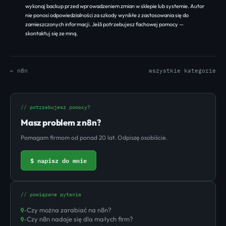
wykonaj backup przed wprowadzeniem zmian w sklepie lub systemie. Autor
nie ponosi odpowiedzialności za szkody wynikłe z zastosowania się do
zamieszczonych informacji. Jeśli potrzebujesz fachowej pomocy —
skontaktuj się ze mną
.
← n8n
wszystkie kategorie
// potrzebujesz pomocy?
Masz problem z n8n?
Pomagam firmom od ponad 20 lat. Odpiszę osobiście.
$ napisz do mnie
// powiązane pytania
Czy można zarabiać na n8n?
Q.
Czy n8n nadaje się dla małych firm?
Q.