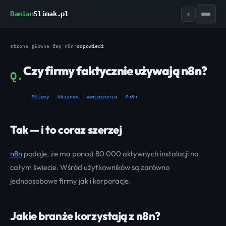
Damian
Slimak.pl
☀
strona główna
/
faq
/
n8n
/
odpowiedź
Czy firmy faktycznie używają n8n?
Q.
#firmy
#biznes
#wdrożenia
#n8n
Tak — i to coraz szerzej
n8n
podaje, że ma ponad 80 000 aktywnych instalacji na
całym świecie. Wśród użytkowników są zarówno
jednoosobowe firmy jak i korporacje.
Jakie branże korzystają z n8n?