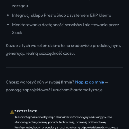
zarządu
Integracji sklepu PrestaShop z systemem ERP klienta
Monitorowania dostępności serwisów i alertowania przez
Slack
Każde z tych wdrożeń działało na środowisku produkcyjnym,
generując realną oszczędność czasu.
Chcesz wdrożyć n8n w swojej firmie?
Napisz do mnie
—
pomogę zaprojektować i uruchomić automatyzacje.
ZASTRZEŻENIE
⚠
Treści w tej bazie wiedzy mają charakter informacyjny i edukacyjny. Nie
stanowią profesjonalnej porady technicznej, prawnej ani handlowej.
Konfiguracje, kody i procedury stosuj na własną odpowiedzialność — zawsze