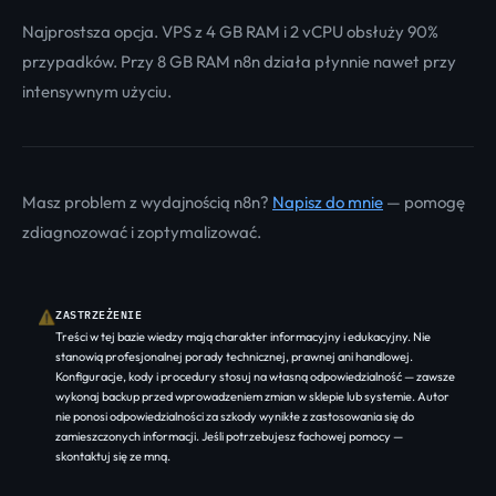
Najprostsza opcja. VPS z 4 GB RAM i 2 vCPU obsłuży 90%
przypadków. Przy 8 GB RAM n8n działa płynnie nawet przy
intensywnym użyciu.
Masz problem z wydajnością n8n?
Napisz do mnie
— pomogę
zdiagnozować i zoptymalizować.
ZASTRZEŻENIE
⚠
Treści w tej bazie wiedzy mają charakter informacyjny i edukacyjny. Nie
stanowią profesjonalnej porady technicznej, prawnej ani handlowej.
Konfiguracje, kody i procedury stosuj na własną odpowiedzialność — zawsze
wykonaj backup przed wprowadzeniem zmian w sklepie lub systemie. Autor
nie ponosi odpowiedzialności za szkody wynikłe z zastosowania się do
zamieszczonych informacji. Jeśli potrzebujesz fachowej pomocy —
skontaktuj się ze mną
.