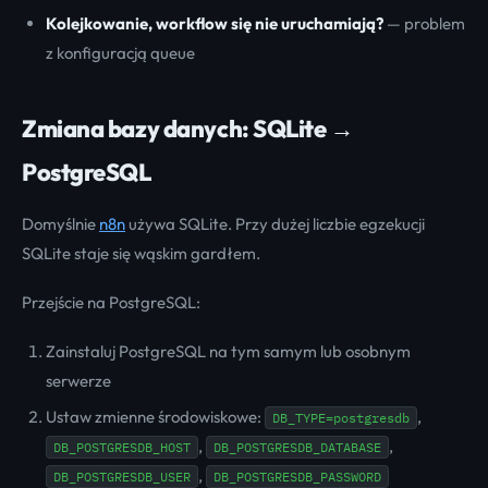
Kolejkowanie, workflow się nie uruchamiają?
— problem
z konfiguracją queue
Zmiana bazy danych: SQLite →
PostgreSQL
Domyślnie
n8n
używa SQLite. Przy dużej liczbie egzekucji
SQLite staje się wąskim gardłem.
Przejście na PostgreSQL:
Zainstaluj PostgreSQL na tym samym lub osobnym
serwerze
Ustaw zmienne środowiskowe:
,
DB_TYPE=postgresdb
,
,
DB_POSTGRESDB_HOST
DB_POSTGRESDB_DATABASE
,
DB_POSTGRESDB_USER
DB_POSTGRESDB_PASSWORD