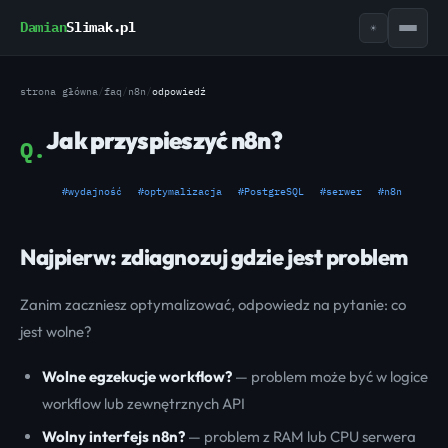
Damian
Slimak.pl
☀
strona główna
/
faq
/
n8n
/
odpowiedź
Jak przyspieszyć n8n?
Q.
#wydajność
#optymalizacja
#PostgreSQL
#serwer
#n8n
Najpierw: zdiagnozuj gdzie jest problem
Zanim zaczniesz optymalizować, odpowiedz na pytanie: co
jest wolne?
Wolne egzekucje workflow?
— problem może być w logice
workflow lub zewnętrznych API
Wolny interfejs n8n?
— problem z RAM lub CPU serwera