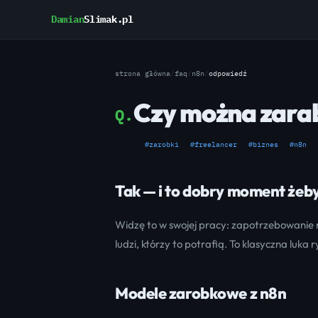
Damian
Slimak.pl
strona główna
/
faq
/
n8n
/
odpowiedź
Czy można zarab
Q.
#zarobki
#freelancer
#biznes
#n8n
Tak — i to dobry moment żeb
Widzę to w swojej pracy: zapotrzebowanie
ludzi, którzy to potrafią. To klasyczna luka
Modele zarobkowe z n8n