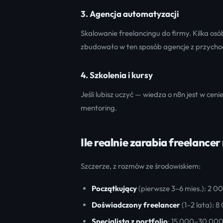
3. Agencja automatyzacji
Skalowanie freelancingu do firmy. Kilka os
zbudowało w ten sposób agencje z przyc
4. Szkolenia i kursy
Jeśli lubisz uczyć — wiedza o n8n jest w ceni
mentoring.
Ile realnie zarabia freelancer
Szczerze, z rozmów ze środowiskiem:
Początkujący
(pierwsze 3–6 mies.): 2 
Doświadczony freelancer
(1–2 lata): 
Specjalista z portfolio
: 15 000–30 000