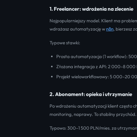
1. Freelancer: wdrożenia na zlecenie
Najpopularniejszy model. Klient ma problem 
wdrażasz automatyzację w
n8n
, bierzesz 
Typowe stawki:
Prosta automatyzacja (1 workflow): 5
Złożona integracja z API: 2 000–8 000
Projekt wieloworkflowowy: 5 000–20 0
2. Abonament: opieka i utrzymanie
Po wdrożeniu automatyzacji klient często ch
monitoring, naprawy. To stabilny przychód.
Typowo: 300–1 500 PLN/mies. za utrzyman