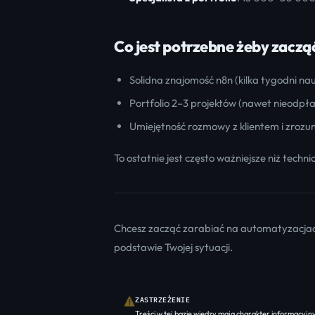
Co jest potrzebne żeby zaczą
Solidna znajomość n8n (kilka tygodni nau
Portfolio 2–3 projektów (nawet nieodpła
Umiejętność rozmowy z klientem i zrozu
To ostatnie jest często ważniejsze niż techni
Chcesz zacząć zarabiać na automatyzacja
podstawie Twojej sytuacji.
ZASTRZEŻENIE
⚠
Treści w tej bazie wiedzy mają charakter informacyjny