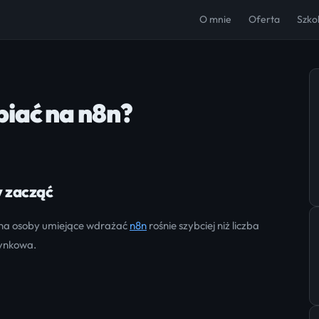
O mnie
Oferta
Szko
iać na n8n?
y zacząć
 na osoby umiejące wdrażać
n8n
rośnie szybciej niż liczba
 rynkowa.