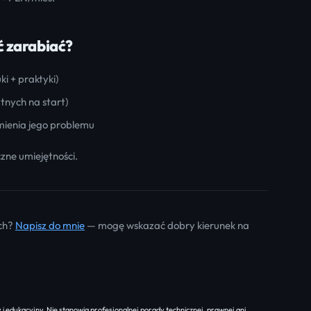
ć zarabiać?
ki + praktyki)
tnych na start)
mienia jego problemu
czne umiejętności.
ch?
Napisz do mnie
— mogę wskazać dobry kierunek na
 i edukacyjny. Nie stanowią profesjonalnej porady technicznej, prawnej ani