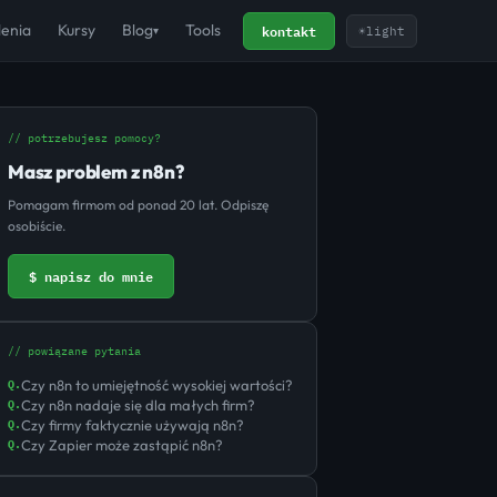
kontakt
lenia
Kursy
Blog
Tools
☀
light
▾
// potrzebujesz pomocy?
Masz problem z n8n?
Pomagam firmom od ponad 20 lat. Odpiszę
osobiście.
$ napisz do mnie
// powiązane pytania
Czy n8n to umiejętność wysokiej wartości?
Q.
Czy n8n nadaje się dla małych firm?
Q.
Czy firmy faktycznie używają n8n?
Q.
Czy Zapier może zastąpić n8n?
Q.