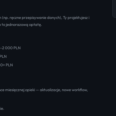
(np. ręczne przepisywanie danych), Ty projektujesz i
za to jednorazową opłatę.
00–2 000 PLN
 PLN
00+ PLN
ce miesięcznej opieki — aktualizacje, nowe workflow,
ie.