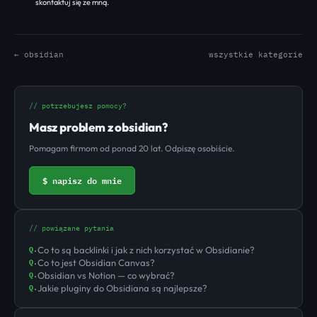
skontaktuj się ze mną
.
← obsidian
wszystkie kategorie
// potrzebujesz pomocy?
Masz problem z obsidian?
Pomagam firmom od ponad 20 lat. Odpiszę osobiście.
$ napisz do mnie
// powiązane pytania
Co to są backlinki i jak z nich korzystać w Obsidianie?
Q.
Co to jest Obsidian Canvas?
Q.
Obsidian vs Notion — co wybrać?
Q.
Jakie pluginy do Obsidiana są najlepsze?
Q.