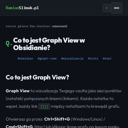
Damian
Slimak.pl
☀
strona główna
/
faq
/
obsidian
/
odpowiedź
Co to jest Graph View w
Q.
Obsidianie?
#obsidian
#graph-view
#wizualizacja
#linki
#sieć
Co to jest Graph View?
Graph View
to wizualizacja Twojego vaulta jako sieci punktów
(notatek) połączonych liniami (linkami). Każda notatka to
węzeł, każdy link
między notatkami to krawędź grafu.
[[]]
Otwierasz go przez:
Ctrl+Shift+G
(Windows/Linux) /
Cmd+Shift+G
(Mac) lub klikając ikonę grafu na lewym pasku.