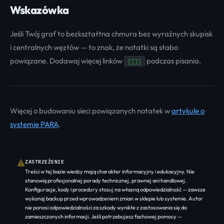
Wskazówka
Jeśli Twój graf to bezkształtna chmura bez wyraźnych skupisk
i centralnych węzłów — to znak, że notatki są słabo
powiązane. Dodawaj więcej linków
podczas pisania.
[[]]
Więcej o budowaniu sieci powiązanych notatek w
artykule o
systemie PARA
.
ZASTRZEŻENIE
⚠
Treści w tej bazie wiedzy mają charakter informacyjny i edukacyjny. Nie
stanowią profesjonalnej porady technicznej, prawnej ani handlowej.
Konfiguracje, kody i procedury stosuj na własną odpowiedzialność — zawsze
wykonaj backup przed wprowadzeniem zmian w sklepie lub systemie. Autor
nie ponosi odpowiedzialności za szkody wynikłe z zastosowania się do
zamieszczonych informacji. Jeśli potrzebujesz fachowej pomocy —