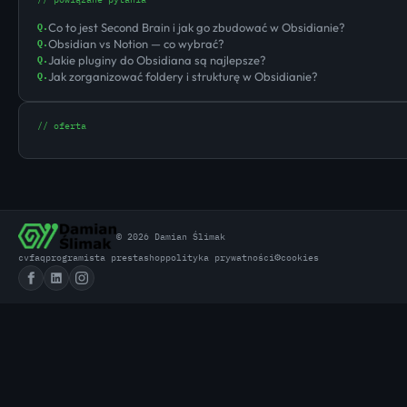
Co to jest Second Brain i jak go zbudować w Obsidianie?
Q.
Obsidian vs Notion — co wybrać?
Q.
Jakie pluginy do Obsidiana są najlepsze?
Q.
Jak zorganizować foldery i strukturę w Obsidianie?
Q.
// oferta
© 2026 Damian Ślimak
⚙
cv
faq
programista prestashop
polityka prywatności
cookies