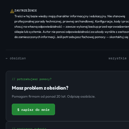
ZASTRZEŻENIE
⚠
Treści w tej bazie wiedzy mają charakter informacyjny i edukacyjny. Nie stanowią
profesjonalnej porady technicznej, prawnej ani handlowej. Konfiguracje, kody i pro
stosuj na własną odpowiedzialność — zawsze wykonaj backup przed wprowadzenie
sklepie lub systemie. Autor nie ponosi odpowiedzialności za szkody wynikłe z zastoso
do zamieszczonych informacji. Jeśli potrzebujesz fachowej pomocy —
skontaktuj się
← obsidian
wszystkie 
// potrzebujesz pomocy?
Masz problem z obsidian?
Pomagam firmom od ponad 20 lat. Odpiszę osobiście.
$ napisz do mnie
// powiązane pytania