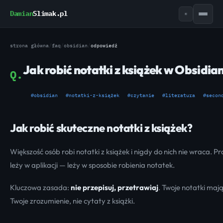
Damian
Slimak.pl
☀
strona główna
/
faq
/
obsidian
/
odpowiedź
Jak robić notatki z książek w Obsidia
Q.
#obsidian
#notatki-z-książek
#czytanie
#literatura
#secon
Jak robić skuteczne notatki z książek?
Większość osób robi notatki z książek i nigdy do nich nie wraca. P
leży w aplikacji — leży w sposobie robienia notatek.
Kluczowa zasada:
nie przepisuj, przetrawiaj
. Twoje notatki maj
Twoje zrozumienie, nie cytaty z książki.