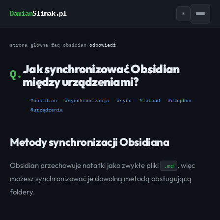
Damian
Slimak.pl
☀
strona główna
/
faq
/
obsidian
/
odpowiedź
Jak synchronizować Obsidian
Q.
między urządzeniami?
#obsidian
#synchronizacja
#sync
#icloud
#dropbox
#urządzenia
Metody synchronizacji Obsidiana
Obsidian przechowuje notatki jako zwykłe pliki
, więc
.md
możesz synchronizować je dowolną metodą obsługującą
foldery.