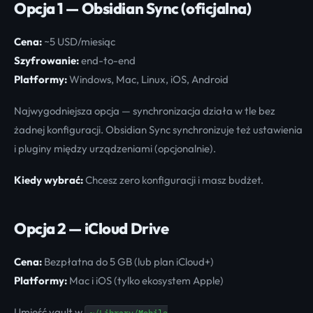
Opcja 1 — Obsidian Sync (oficjalna)
Cena:
~5 USD/miesiąc
Szyfrowanie:
end-to-end
Platformy:
Windows, Mac, Linux, iOS, Android
Najwygodniejsza opcja — synchronizacja działa w tle bez
żadnej konfiguracji. Obsidian Sync synchronizuje też ustawienia
i pluginy między urządzeniami (opcjonalnie).
Kiedy wybrać:
Chcesz zero konfiguracji i masz budżet.
Opcja 2 — iCloud Drive
Cena:
Bezpłatna do 5 GB (lub plan iCloud+)
Platformy:
Mac i iOS (tylko ekosystem Apple)
Umieść vault w
~/Library/Mobile