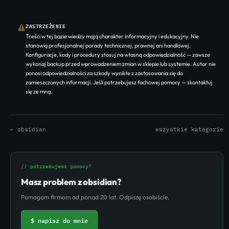
ZASTRZEŻENIE
⚠
Treści w tej bazie wiedzy mają charakter informacyjny i edukacyjny. Nie
stanowią profesjonalnej porady technicznej, prawnej ani handlowej.
Konfiguracje, kody i procedury stosuj na własną odpowiedzialność — zawsze
wykonaj backup przed wprowadzeniem zmian w sklepie lub systemie. Autor nie
ponosi odpowiedzialności za szkody wynikłe z zastosowania się do
zamieszczonych informacji. Jeśli potrzebujesz fachowej pomocy —
skontaktuj
się ze mną
.
← obsidian
wszystkie kategorie
// potrzebujesz pomocy?
Masz problem z obsidian?
Pomagam firmom od ponad 20 lat. Odpiszę osobiście.
$ napisz do mnie