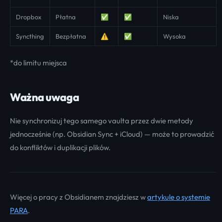
Dropbox
Płatna
✅
✅
Niska
Syncthing
Bezpłatna
⚠️
✅
Wysoka
*do limitu miejsca
Ważna uwaga
Nie synchronizuj tego samego vaulta przez dwie metody
jednocześnie (np. Obsidian Sync + iCloud) — może to prowadzić
do konfliktów i duplikacji plików.
Więcej o pracy z Obsidianem znajdziesz w
artykule o systemie
PARA
.