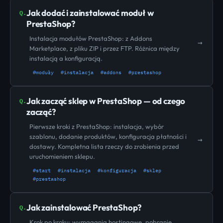
Jak dodać i zainstalować moduł w
Q.
PrestaShop?
Instalacja modułów PrestaShop: z Addons
→
Marketplace, z pliku ZIP i przez FTP. Różnica między
instalacją a konfiguracją.
#moduły
#instalacja
#addons
#prestashop
Jak zacząć sklep w PrestaShop — od czego
Q.
zacząć?
Pierwsze kroki z PrestaShop: instalacja, wybór
szablonu, dodanie produktów, konfiguracja płatności i
→
dostawy. Kompletna lista rzeczy do zrobienia przed
uruchomieniem sklepu.
#start
#instalacja
#konfiguracja
#sklep
#prestashop
Jak zainstalować PrestaShop?
Q.
Krok po kroku: wymagania hostingowe, pobranie