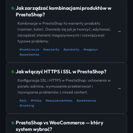
Jak zarządzać kombinacjami produktów w
Q.
PrestaShop?
Kombinacje w PrestaShop to warianty produktu
(rozmiar, kolor). Dowiedz się jak je tworzyć, edytować,
→
zarządzać stanami magazynowymi i rozwiązywać
typowe problemy.
#kombinacje
#warianty
#produkty
#magazyn
#prestashop
Jak włączyć HTTPS i SSL w PrestaShop?
Q.
Konfiguracja SSL i HTTPS w PrestaShop: ustawienia w
panelu admina, wymuszenie przekierowań i
→
rozwiązanie problemów z mixed content.
#ssl
#https
#bezpieczeństwo
#prestashop
#hosting
PrestaShop vs WooCommerce — który
Q.
system wybrać?