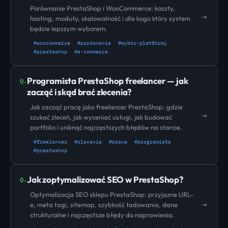
Porównanie PrestaShop i WooCommerce: koszty,
→
hosting, moduły, skalowalność i dla kogo który system
będzie lepszym wyborem.
#woocommerce
#porównanie
#wybór-platformy
#prestashop
#e-commerce
Programista PrestaShop freelancer — jak
Q.
zacząć i skąd brać zlecenia?
Jak zacząć pracę jako freelancer PrestaShop: gdzie
→
szukać zleceń, jak wyceniać usługi, jak budować
portfolio i uniknąć najczęstszych błędów na starcie.
#freelancer
#zlecenia
#praca
#programista
#prestashop
Jak zoptymalizować SEO w PrestaShop?
Q.
Optymalizacja SEO sklepu PrestaShop: przyjazne URL-
→
e, meta tagi, sitemap, szybkość ładowania, dane
strukturalne i najczęstsze błędy do naprawienia.