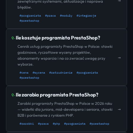
→
zewnętrznymi systemami, aktualizacje i naprawa
błędów.
#programista
#praca
#moduły
#integracje
#prestashop
Ile kosztuje programista PrestaShop?
Q.
Cennik usług programisty PrestaShop w Polsce: stawki
godzinowe, ryczałtowe wyceny projektów,
→
abonamenty wsparcia i na co zwracać uwagę przy
wyborze.
#cena
#wycena
#zatrudnienie
#programista
#prestashop
Ile zarabia programista PrestaShop?
Q.
Zarobki programisty PrestaShop w Polsce w 2026 roku
→
— widełki dla juniora, mid-developera i seniora, stawki
B2B i porównanie z rynkiem PHP.
#zarobki
#praca
#php
#programista
#prestashop