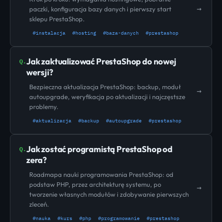
→
paczki, konfiguracja bazy danych i pierwszy start
sklepu PrestaShop.
#instalacja
#hosting
#baza-danych
#prestashop
Jak zaktualizować PrestaShop do nowej
Q.
wersji?
Bezpieczna aktualizacja PrestaShop: backup, moduł
→
autoupgrade, weryfikacja po aktualizacji i najczęstsze
problemy.
#aktualizacja
#backup
#autoupgrade
#prestashop
Jak zostać programistą PrestaShop od
Q.
zera?
Roadmapa nauki programowania PrestaShop: od
podstaw PHP, przez architekturę systemu, po
→
tworzenie własnych modułów i zdobywanie pierwszych
zleceń.
#nauka
#kurs
#php
#programowanie
#prestashop