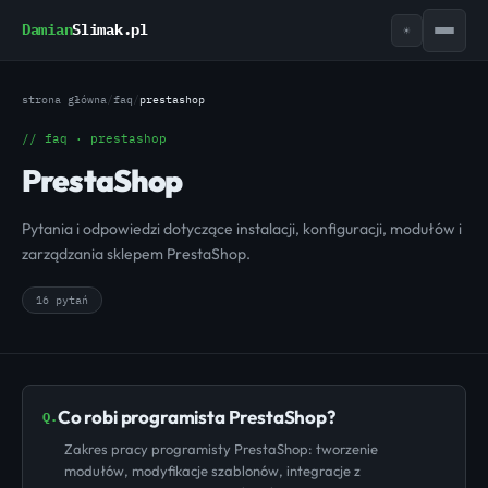
Damian
Slimak.pl
☀
strona główna
/
faq
/
prestashop
// faq · prestashop
PrestaShop
Pytania i odpowiedzi dotyczące instalacji, konfiguracji, modułów i
zarządzania sklepem PrestaShop.
16 pytań
Co robi programista PrestaShop?
Q.
Zakres pracy programisty PrestaShop: tworzenie
modułów, modyfikacje szablonów, integracje z