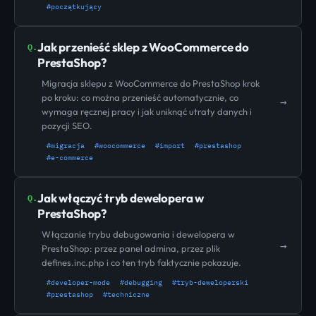
#początkujący
Jak przenieść sklep z WooCommerce do
Q.
PrestaShop?
Migracja sklepu z WooCommerce do PrestaShop krok
po kroku: co można przenieść automatycznie, co
→
wymaga ręcznej pracy i jak uniknąć utraty danych i
pozycji SEO.
#migracja
#woocommerce
#import
#prestashop
#e-commerce
Jak włączyć tryb dewelopera w
Q.
PrestaShop?
Włączanie trybu debugowania i dewelopera w
→
PrestaShop: przez panel admina, przez plik
defines.inc.php i co ten tryb faktycznie pokazuje.
#developer-mode
#debugging
#tryb-deweloperski
#prestashop
#techniczne