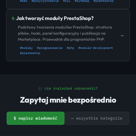
#seo
#pozycjonowanie
#url
#sitemap
#prestashop
Jak tworzyć moduły PrestaShop?
Q.
Podstawy tworzenia modułów PrestaShop: struktura
plików, hooki, panel konfiguracyjny i publikacja na
→
Marketplace. Przewodnik dla programistów PHP.
#moduły
#programowanie
#php
#module-development
#prestashop
// nie znalazłeś odpowiedzi?
Zapytaj mnie bezpośrednio
$ napisz wiadomość
← wszystkie kategorie