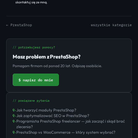
skontaktuj się ze mną
.
← PrestaShop
wszystkie kategorie
// potrzebujesz pomocy?
Masz problem z PrestaShop?
Pomagam firmom od ponad 20 lat. Odpiszę osobiście.
$ napisz do mnie
// powiązane pytania
Jak tworzyć moduły PrestaShop?
Q.
Jak zoptymalizować SEO w PrestaShop?
Q.
Programista PrestaShop freelancer — jak zacząć i skąd brać
Q.
zlecenia?
PrestaShop vs WooCommerce — który system wybrać?
Q.