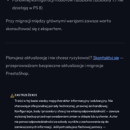
działają w PS 8)
Przy migracji między głównymi wersjami zawsze warto
skonsultować się z ekspertem.
Planujesz aktualizację i nie chcesz ryzykować?
Skontaktuj się
—
przeprowadzam bezpieczne aktualizacje i migracje
PrestaShop.
ZASTRZEŻENIE
⚠
Treści w tej bazie wiedzy mają charakter informacyjny i edukacyjny. Nie
stanowią profesjonalnej porady technicznej, prawnej ani handlowej.
Konfiguracje, kody i procedury stosuj na własną odpowiedzialność — zawsze
wykonaj backup przed wprowadzeniem zmian w sklepie lub systemie. Autor
nie ponosi odpowiedzialności za szkody wynikłe z zastosowania się do
zamieszczonych informacji. Jeśli potrzebujesz fachowej pomocy —