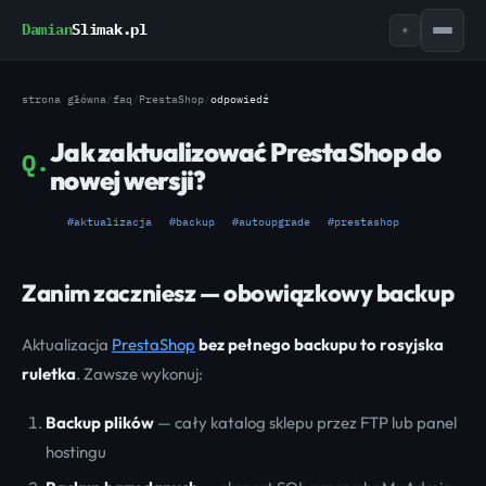
Damian
Slimak.pl
☀
strona główna
/
faq
/
PrestaShop
/
odpowiedź
Jak zaktualizować PrestaShop do
Q.
nowej wersji?
#aktualizacja
#backup
#autoupgrade
#prestashop
Zanim zaczniesz — obowiązkowy backup
Aktualizacja
PrestaShop
bez pełnego backupu to rosyjska
ruletka
. Zawsze wykonuj:
Backup plików
— cały katalog sklepu przez FTP lub panel
hostingu