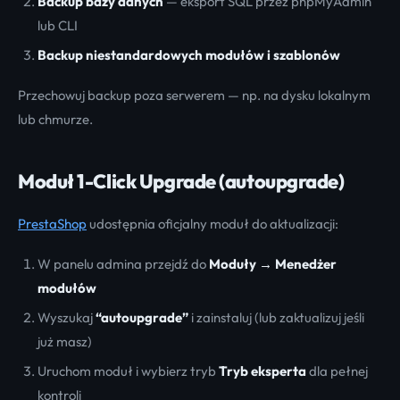
Backup bazy danych
— eksport SQL przez phpMyAdmin
lub CLI
Backup niestandardowych modułów i szablonów
Przechowuj backup poza serwerem — np. na dysku lokalnym
lub chmurze.
Moduł 1-Click Upgrade (autoupgrade)
PrestaShop
udostępnia oficjalny moduł do aktualizacji:
W panelu admina przejdź do
Moduły → Menedżer
modułów
Wyszukaj
“autoupgrade”
i zainstaluj (lub zaktualizuj jeśli
już masz)
Uruchom moduł i wybierz tryb
Tryb eksperta
dla pełnej
kontroli