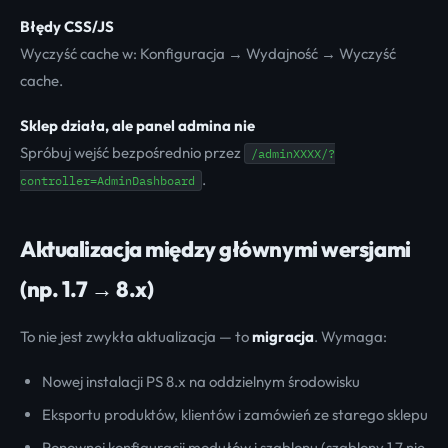
Błędy CSS/JS
Wyczyść cache w: Konfiguracja → Wydajność → Wyczyść
cache.
Sklep działa, ale panel admina nie
Spróbuj wejść bezpośrednio przez
/adminXXXX/?
.
controller=AdminDashboard
Aktualizacja między głównymi wersjami
(np. 1.7 → 8.x)
To nie jest zwykła aktualizacja — to
migracja
. Wymaga:
Nowej instalacji PS 8.x na oddzielnym środowisku
Eksportu produktów, klientów i zamówień ze starego sklepu
Ponownej konfiguracji modułów i szablonu (szablony 1.7 nie