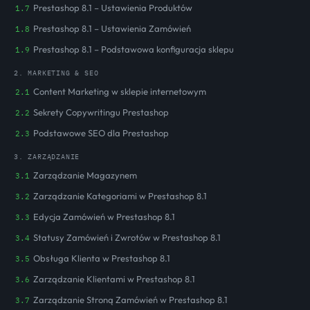
Prestashop 8.1 – Ustawienia Produktów
1.7
Prestashop 8.1 – Ustawienia Zamówień
1.8
Prestashop 8.1 – Podstawowa konfiguracja sklepu
1.9
2. MARKETING & SEO
Content Marketing w sklepie internetowym
2.1
Sekrety Copywritingu Prestashop
2.2
Podstawowe SEO dla Prestashop
2.3
3. ZARZĄDZANIE
Zarządzanie Magazynem
3.1
Zarządzanie Kategoriami w Prestashop 8.1
3.2
Edycja Zamówień w Prestashop 8.1
3.3
Statusy Zamówień i Zwrotów w Prestashop 8.1
3.4
Obsługa Klienta w Prestashop 8.1
3.5
Zarządzanie Klientami w Prestashop 8.1
3.6
Zarządzanie Stroną Zamówień w Prestashop 8.1
3.7