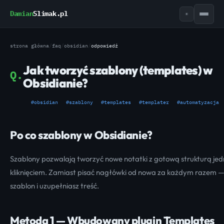
Damian
Slimak.pl
☀
strona główna
/
faq
/
obsidian
/
odpowiedź
Jak tworzyć szablony (templates) w
Q.
Obsidianie?
#obsidian
#szablony
#templates
#templater
#automatyzacja
Po co szablony w Obsidianie?
Szablony pozwalają tworzyć nowe notatki z gotową strukturą je
kliknięciem. Zamiast pisać nagłówki od nowa za każdym razem 
szablon i uzupełniasz treść.
Metoda 1 — Wbudowany plugin Templates