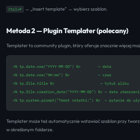
→ „Insert template” → wybierz szablon.
Ctrl+P
Metoda 2 — Plugin Templater (polecany)
Templater to community plugin, który oferuje znacznie więcej moż
<% tp.date.now("YYYY-MM-DD") %>        — data
<% tp.date.now("HH:mm") %>             — czas
<% tp.file.title %>                     — tytuł pliku
<% tp.file.creation_date("YYYY-MM-DD") %> — data utworzeni
<% tp.system.prompt("Temat notatki:") %>  — pytanie do uży
Templater może też automatycznie wstawiać szablon przy tworze
w określonym folderze.