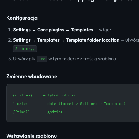
Konfiguracja
Settings → Core plugins → Templates
— włącz
Settings → Templates → Template folder location
— utwórz 
Szablony/
Utwórz plik
w tym folderze z treścią szablonu
.md
Zmienne wbudowane
{{title}}     — tytuł notatki
{{date}}      — data (format z Settings → Templates)
{{time}}      — godzina
Wstawianie szablonu