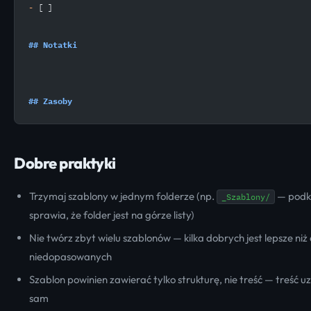
-
 [ ] 
## Notatki
## Zasoby
Dobre praktyki
Trzymaj szablony w jednym folderze (np.
— podkr
_Szablony/
sprawia, że folder jest na górze listy)
Nie twórz zbyt wielu szablonów — kilka dobrych jest lepsze niż 
niedopasowanych
Szablon powinien zawierać tylko strukturę, nie treść — treść u
sam