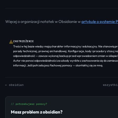
Więcej o organizacji notatek w Obsidianie w
artykule o systemie 
ZASTRZEŻENIE
⚠
Treści w tej bazie wiedzy mają charakter informacyjny i edukacyjny. Nie stanowią p
porady technicznej, prawnej ani handlowej. Konfiguracje, kody i procedury stosuj n
odpowiedzialność — zawsze wykonaj backup przed wprowadzeniem zmian w sklepie l
Autor nie ponosi odpowiedzialności za szkody wynikłe z zastosowania się do zamies
informacji. Jeśli potrzebujesz fachowej pomocy —
skontaktuj się ze mną
.
← obsidian
wszystki
// potrzebujesz pomocy?
Masz problem z obsidian?