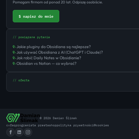
Pomagam firmom od ponad 20 lat. Odpiszę osobiście.
$ napisz do mnie
// powiązane pytania
Jakie pluginy do Obsidiana są najlepsze?
Q.
Jak używać Obsidiana z AI (ChatGPT i Claude)?
Q.
Jak robić Daily Notes w Obsidianie?
Q.
Obsidian vs Notion — co wybrać?
Q.
// oferta
© 2026 Damian Ślimak
⚙
cv
faq
programista prestashop
polityka prywatności
cookies