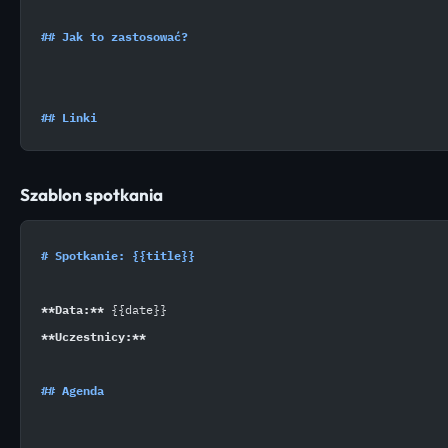
## Jak to zastosować?
## Linki
Szablon spotkania
# Spotkanie: {{title}}
**Data:**
 {{date}}
**Uczestnicy:**
## Agenda