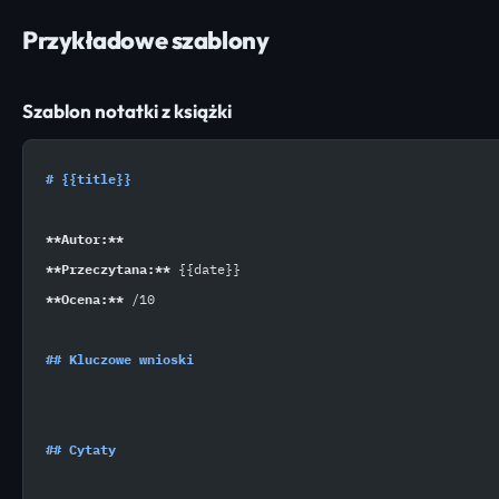
Przykładowe szablony
Szablon notatki z książki
# {{title}}
**Autor:**
**Przeczytana:**
 {{date}}
**Ocena:**
 /10
## Kluczowe wnioski
## Cytaty