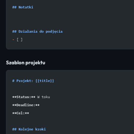
## Notatki
## Działania do podjęcia
-
 [ ] 
Szablon projektu
# Projekt: {{title}}
**Status:**
 W toku
**Deadline:**
**Cel:**
## Kolejne kroki